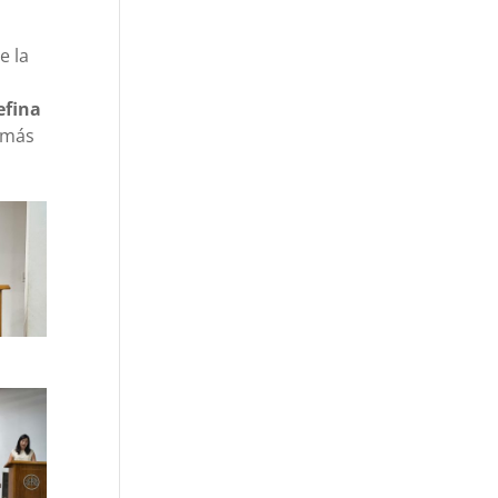
e la
efina
emás