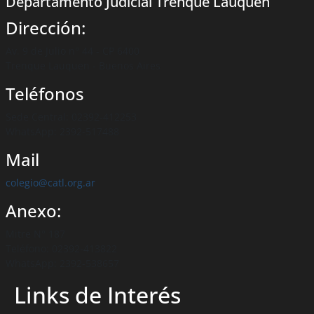
Departamento Judicial Trenque Lauquen
Dirección:
Av. 9 de Julio n° 44 - CP 6400
Trenque Lauquen - Buenos Aires
Teléfonos
Sede Central: 02392-412253
WhatsApp: 2392-517488
Mail
colegio@catl.org.ar
Anexo:
Mitre N° 187
Teléfono: 02392-413822
WhatsApp: 2392-538657
Links de Interés